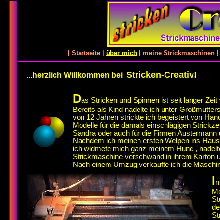
|
Startseite
|
über mich
|
meine Strickmaschinen
Stricken-Creativ!
...herzlich Willkommen bei
D
as Stricken und Spinnen ist seit langer Zei
Bereits als Kind nadelte ich unter Großmutter
von 12 Jahren strickte ich begeistert von Han
Modelle für die damals einschlägigen Strickzei
Sandra oder auch für die Firmen Austermann u
Nachdem ich meinen ersten Welpen ins Haus
ich widmete mich ganz meinem Hund , nadelte 
Strickmaschine verschwand in ihrem Karton un
Nach einem Umzug verkaufte ich die Maschin
I
m
Mo
St
de
St